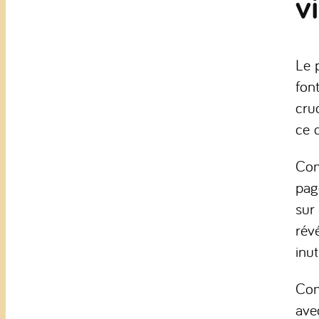
v
Le 
fon
cru
ce q
Com
pag
sur
rév
inut
Com
ave