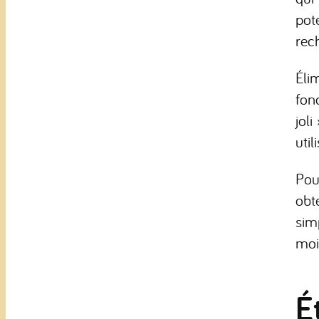
pote
rec
Éli
fon
jol
util
Pou
obt
sim
moi
É