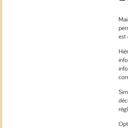
Mai
per
est
Hié
inf
inf
cor
Sim
déci
règ
Opt