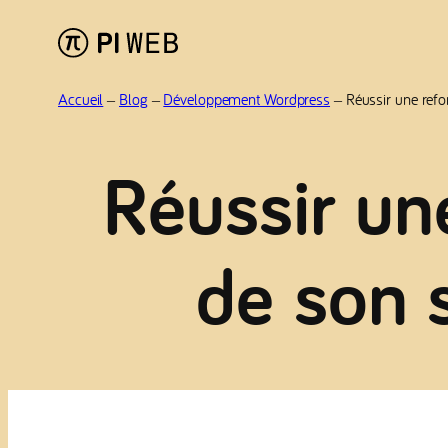
Aller
au
contenu
Accueil
–
Blog
–
Développement Wordpress
–
Réussir une refo
Réussir un
de son 