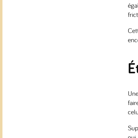
éga
fric
Cet
enc
É
Une
fair
cel
Supp
qui