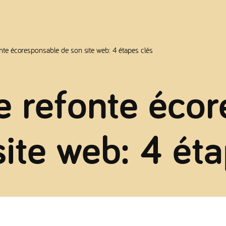
nte écoresponsable de son site web: 4 étapes clés
e refonte éco
site web: 4 éta