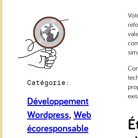
Vot
ref
val
com
simp
Con
tec
Catégorie:
pro
exi
Développement
Wordpress
, 
Web
É
écoresponsable