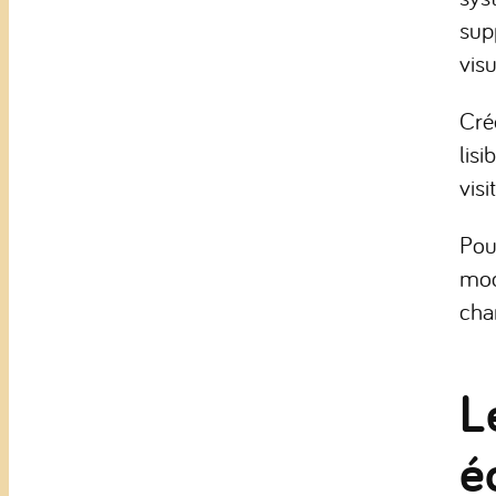
sup
visu
Cré
lisi
visi
Pou
mod
cha
L
é