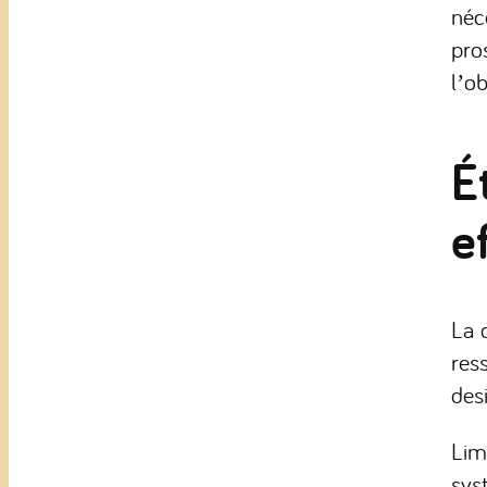
néc
pro
l’ob
É
e
La 
res
des
Lim
sys