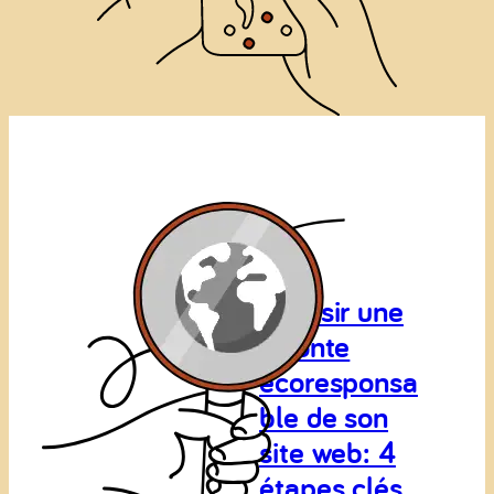
Réussir une
refonte
écoresponsa
ble de son
site web: 4
étapes clés