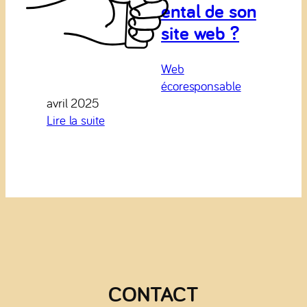
ental de son
site web ?
Web
écoresponsable
avril 2025
:
Lire la suite
Comment
mesurer
l’impact
environnemental
de
son
site
web
?
CONTACT