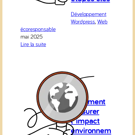
Développement
Wordpress
, 
Web
écoresponsable
mai 2025
:
Lire la suite
Réussir
une
refonte
écoresponsable
de
son
site
Comment
web:
mesurer
4
l’impact
étapes
clés
environnem