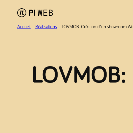
Aller
au
contenu
Accueil
–
Réalisations
–
LOVMOB: Création d’un showroom Wo
LOVMOB: C