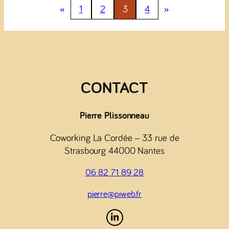
«
1
2
3
4
»
de
paiement
à
la
création
d’un
CONTACT
nouveau
groupe
de
Pierre Plissonneau
clients
Coworking La Cordée – 33 rue de
Prestashop
Strasbourg 44000 Nantes
06 82 71 89 28
pierre@piweb.fr