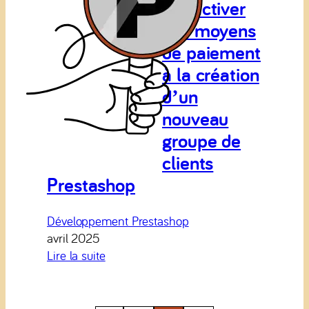
Désactiver
Prestashop
des moyens
de paiement
à la création
d’un
nouveau
groupe de
clients
Prestashop
Développement Prestashop
avril 2025
:
Lire la suite
Désactiver
des
moyens