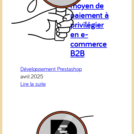
moyen de
paiement à
privilégier
en e-
commerce
B2B
Développement Prestashop
avril 2025
:
Lire la suite
Le
virement
instantané,
moyen
de
paiement