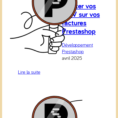
à
Ajouter vos
privilégier
CGV sur vos
en
factures
e-
commerce
Prestashop
B2B
Développement
Prestashop
avril 2025
:
Lire la suite
Ajouter
vos
CGV
sur
vos
factures
Prestashop