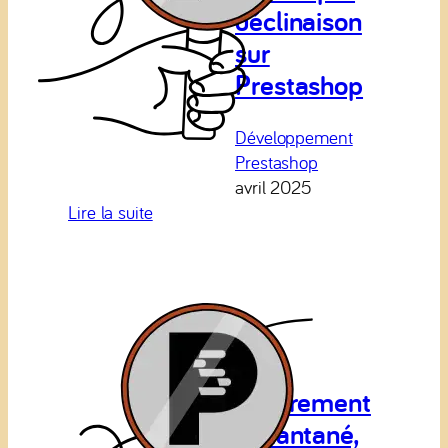
déclinaison
ACF)
sur
Prestashop
Développement
Prestashop
avril 2025
:
Lire la suite
Sortir
vos
ventes
par
déclinaison
sur
Prestashop
Le virement
instantané,