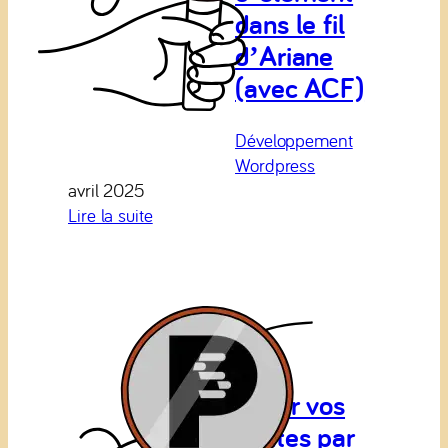
dans le fil
d’Ariane
(avec ACF)
Développement
Wordpress
avril 2025
:
Lire la suite
Ajouter
le
type
d’élément
dans
le
fil
Sortir vos
d’Ariane
ventes par
(avec