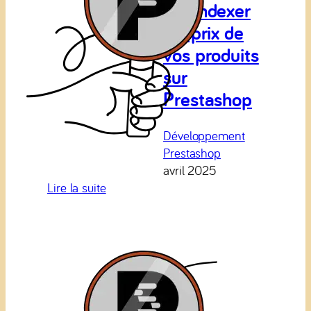
Desindexer
les prix de
vos produits
sur
Prestashop
Développement
Prestashop
avril 2025
:
Lire la suite
Desindexer
les
prix
de
vos
produits
sur